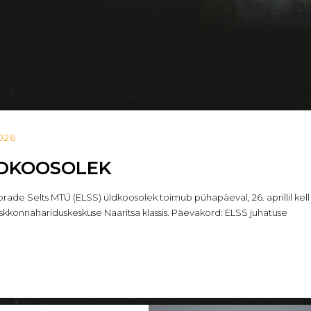
2026
LDKOOSOLEK
rade Selts MTÜ (ELSS) üldkoosolek toimub pühapäeval, 26. aprillil kell
skkonnahariduskeskuse Naaritsa klassis. Päevakord: ELSS juhatuse