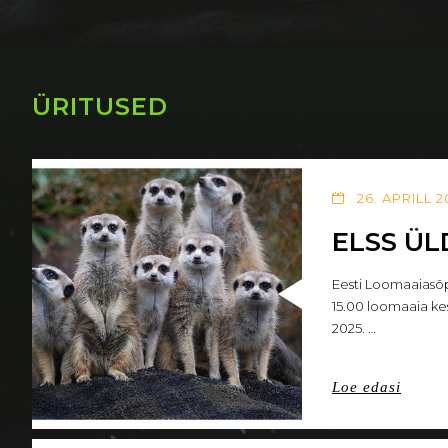
ÜRITUSED
26. APRILL 
ELSS Ü
Eesti Loomaaiasõp
15.00 loomaaia ke
2025. …
Loe edasi