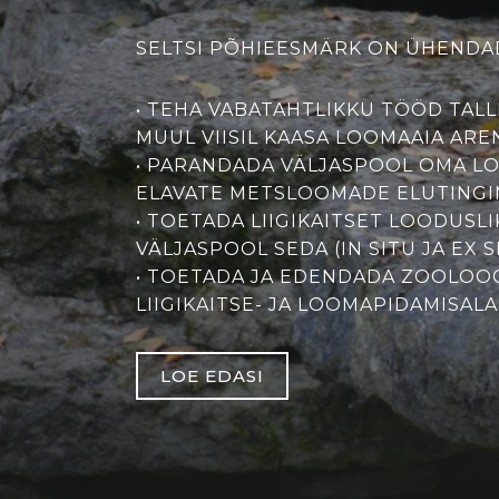
SELTSI PÕHIEESMÄRK ON ÜHENDAD
• TEHA VABATAHTLIKKU TÖÖD TALL
MUUL VIISIL KAASA LOOMAAIA ARE
• PARANDADA VÄLJASPOOL OMA L
ELAVATE METSLOOMADE ELUTINGI
• TOETADA LIIGIKAITSET LOODUSL
VÄLJASPOOL SEDA (IN SITU JA EX S
• TOETADA JA EDENDADA ZOOLOOGI
LIIGIKAITSE- JA LOOMAPIDAMISAL
LOE EDASI