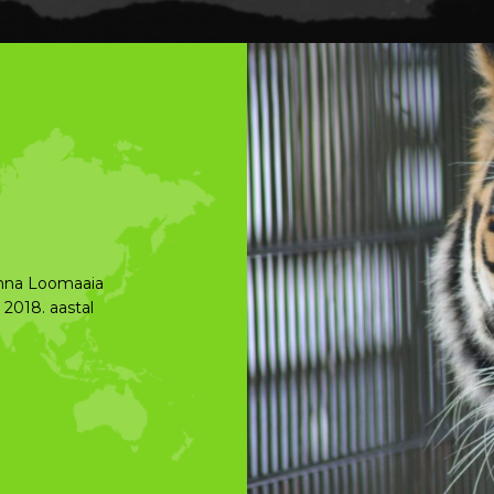
U
ar ja Olivia
arude puuri ees.