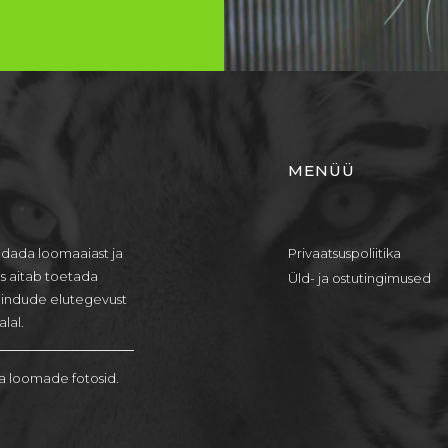
MENÜÜ
dada loomaaiast ja
Privaatsuspoliitika
us aitab toetada
Üld- ja ostutingimused
lindude elutegevust
lal.
a loomade fotosid.