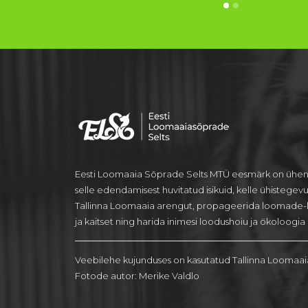
Eesti Loomaaia Sõprade Selts MTÜ eesmärk on ühen
selle edendamisest huvitatud isikuid, kelle ühistegev
Tallinna Loomaaia arengut, propageerida loomade-
ja kaitset ning harida inimesi loodushoiu ja ökoloogia a
Veebilehe kujunduses on kasutatud Tallinna Loomaai
Fotode autor: Merike Valdlo