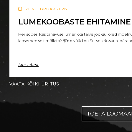
21. VEEBRUAR 2026
LUMEKOOBASTE EHITAMINE
Hei, sõber! Kas tänavuse lumerikka talve jooksul oled mõelnu
lapsemeelselt möllata? 🐻‍❄️❄️Nüüd on Sul selleks suurepäran
Loe edasi
VAATA KÕIKI ÜRITUSI
TOETA LOOMAA