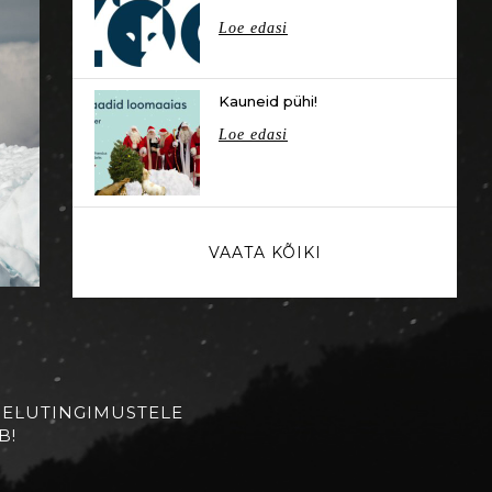
Loe edasi
Kauneid pühi!
Loe edasi
VAATA KÕIKI
 ELUTINGIMUSTELE
B!