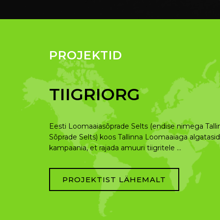
PROJEKTID
JÄÄKARU UUS KOD
Projekti “Jääkaru uus kodu” algatasid Veronika Pad
Luggenberg, kes tutvusid 2012. aasta sügisel jääk
Nende mõlema …
PROJEKTIST LÄHEMALT