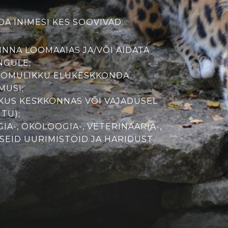
A INIMESI KES SOOVIVAD:
INNA LOOMAAIAS JA/VÕI AIDATA
NGULE;
OOMULIKKU ELUKESKKONDA
MUSI;
IKUS KESKKONNAS VÕI VAJADUSEL
ITU);
A-, ÖKOLOOGIA-, VETERINAARIA-,
ASEID UURIMISTÖID JA HARIDUST.