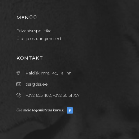
MENÜÜ
Privaatsuspoliitika
Üld- ja ostutingimused
KONTAKT
Paldiski mnt. 145, Tallinn
tlss@tlss.ee
+372 655 1102, +372 50 51 757
Ole meie tegemistega kursis: