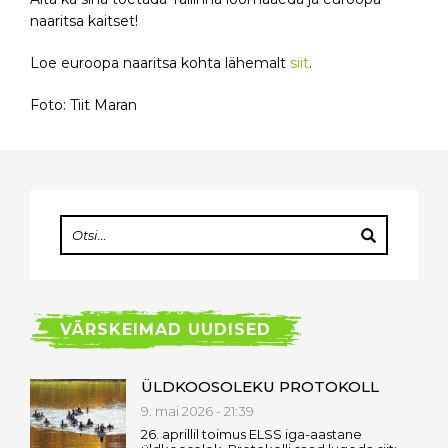
naaritsa kaitset!
Loe euroopa naaritsa kohta lähemalt
siit
.
Foto: Tiit Maran
VÄRSKEIMAD UUDISED
ÜLDKOOSOLEKU PROTOKOLL
9. mai 2026 - 21:39
26. aprillil toimus ELSS iga-aastane