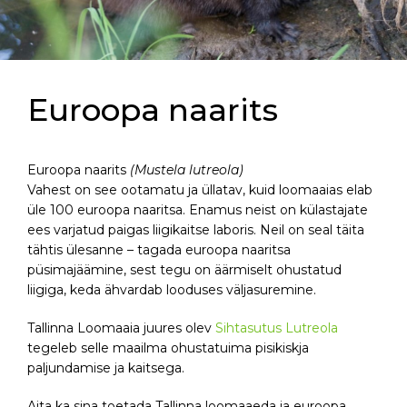
Euroopa naarits
Euroopa naarits
(Mustela lutreola)
Vahest on see ootamatu ja üllatav, kuid loomaaias elab
üle 100 euroopa naaritsa. Enamus neist on külastajate
ees varjatud paigas liigikaitse laboris. Neil on seal täita
tähtis ülesanne – tagada euroopa naaritsa
püsimajäämine, sest tegu on äärmiselt ohustatud
liigiga, keda ähvardab looduses väljasuremine.
Tallinna Loomaaia juures olev
Sihtasutus Lutreola
tegeleb selle maailma ohustatuima pisikiskja
paljundamise ja kaitsega.
Aita ka sina toetada Tallinna loomaaeda ja euroopa