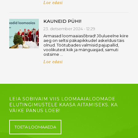
Loe edasi
KAUNEID PÜHI!
23. detsember 2024 - 12:29
Armasad loomaaiasõbrad! Jõulueelne kiire
aeg on seltsi päkapikkudel askeldusi täis
olnud. Töötubades valmisid pajupallid,
voolikutest kiik ja mänguasjad, samuti
ostsime …
Loe edasi
LEIA SOBIVAIM VIIS LOOMAAIALOOMADE
ELUTINGIMUSTELE KAASA AITAMISEKS. KA
VÄIKE PANUS LOEB!
TOETA LOOMAAEDA