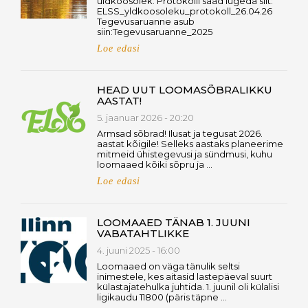
üldkoosolek. Protokolli saad lugeda siit:
ELSS_yldkoosoleku_protokoll_26.04.26
Tegevusaruanne asub
siin:Tegevusaruanne_2025
Loe edasi
HEAD UUT LOOMASÕBRALIKKU
AASTAT!
5. jaanuar 2026 - 20:20
Armsad sõbrad! Ilusat ja tegusat 2026.
aastat kõigile! Selleks aastaks planeerime
mitmeid ühistegevusi ja sündmusi, kuhu
loomaaed kõiki sõpru ja …
Loe edasi
LOOMAAED TÄNAB 1. JUUNI
VABATAHTLIKKE
4. juuni 2025 - 16:00
Loomaaed on väga tänulik seltsi
inimestele, kes aitasid lastepäeval suurt
külastajatehulka juhtida. 1. juunil oli külalisi
ligikaudu 11800 (päris täpne …