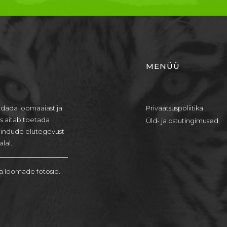
MENÜÜ
dada loomaaiast ja
Privaatsuspoliitika
us aitab toetada
Üld- ja ostutingimused
lindude elutegevust
lal.
a loomade fotosid.