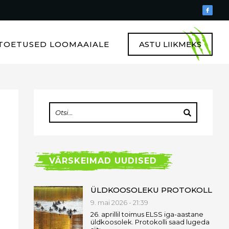
TOETUSED LOOMAAIALE
ASTU LIIKMEKS
VÄRSKEIMAD UUDISED
ÜLDKOOSOLEKU PROTOKOLL
9. mai 2026 - 21:39
26. aprillil toimus ELSS iga-aastane
üldkoosolek. Protokolli saad lugeda