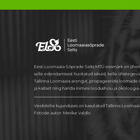
Eesti Loomaaia Sõprade Selts MTÜ eesmärk on ühen
selle edendamisest huvitatud isikuid, kelle ühistegev
Tallinna Loomaaia arengut, propageerida loomade-
ja kaitset ning harida inimesi loodushoiu ja ökoloogia a
Veebilehe kujunduses on kasutatud Tallinna Loomaai
Fotode autor: Merike Valdlo