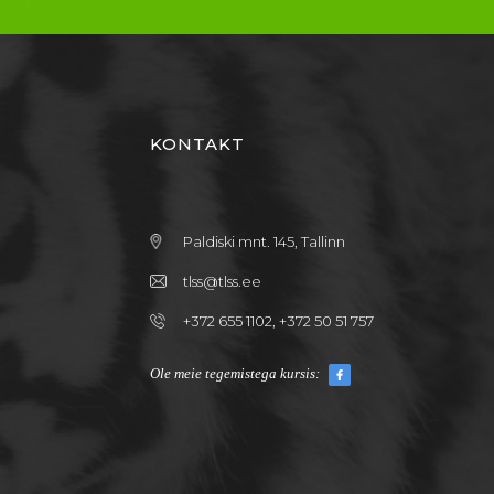
KONTAKT
Paldiski mnt. 145, Tallinn
tlss@tlss.ee
+372 655 1102, +372 50 51 757
Ole meie tegemistega kursis: