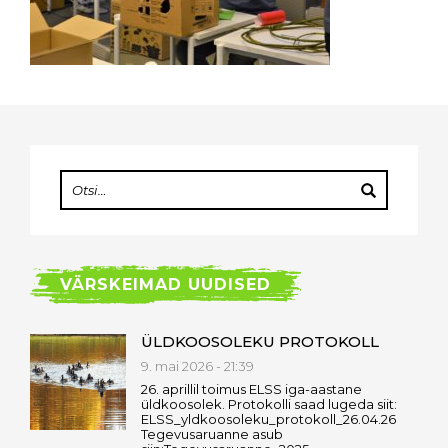
VÄRSKEIMAD UUDISED
ÜLDKOOSOLEKU PROTOKOLL
9. mai 2026 - 21:39
26. aprillil toimus ELSS iga-aastane
üldkoosolek. Protokolli saad lugeda siit:
ELSS_yldkoosoleku_protokoll_26.04.26
Tegevusaruanne asub