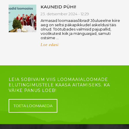
KAUNEID PÜHI!
23. detsember 2024 - 12:29
Armasad loomaaiasõbrad! Jõulueelne kiire
aeg on seltsi päkapikkudel askeldusi täis
olnud. Töötubades valmisid pajupallid,
voolikutest kiik ja mänguasjad, samuti
ostsime …
Loe edasi
LEIA SOBIVAIM VIIS LOOMAAIALOOMADE
ELUTINGIMUSTELE KAASA AITAMISEKS. KA
VÄIKE PANUS LOEB!
TOETA LOOMAAEDA