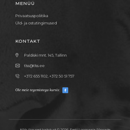
MENÜÜ
Privaatsuspoliitika
Üld- ja ostutingimused
KONTAKT
Paldiski mnt. 145, Tallinn
tlss@tlss.ee
+372 655 1102, +372 50 51 757
Ole meie tegemistega kursis:
Kõik õigused kaitstud © 2026. Eesti Loomaaia Sõprade