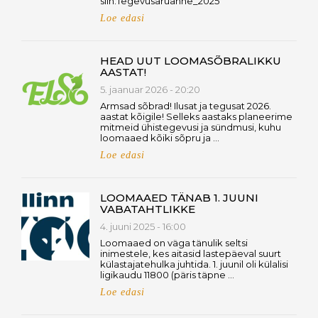
siin:Tegevusaruanne_2025
Loe edasi
HEAD UUT LOOMASÕBRALIKKU
AASTAT!
5. jaanuar 2026 - 20:20
Armsad sõbrad! Ilusat ja tegusat 2026.
aastat kõigile! Selleks aastaks planeerime
mitmeid ühistegevusi ja sündmusi, kuhu
loomaaed kõiki sõpru ja …
Loe edasi
LOOMAAED TÄNAB 1. JUUNI
VABATAHTLIKKE
4. juuni 2025 - 16:00
Loomaaed on väga tänulik seltsi
inimestele, kes aitasid lastepäeval suurt
külastajatehulka juhtida. 1. juunil oli külalisi
ligikaudu 11800 (päris täpne …
Loe edasi