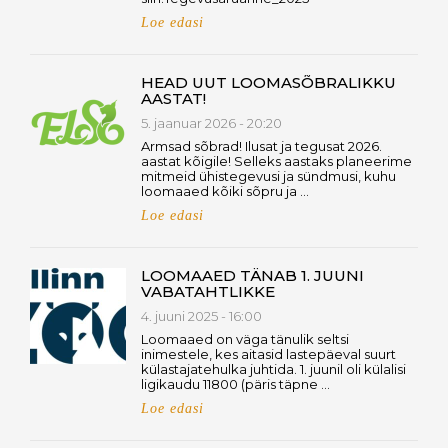
Loe edasi
HEAD UUT LOOMASÕBRALIKKU
AASTAT!
5. jaanuar 2026 - 20:20
Armsad sõbrad! Ilusat ja tegusat 2026.
aastat kõigile! Selleks aastaks planeerime
mitmeid ühistegevusi ja sündmusi, kuhu
loomaaed kõiki sõpru ja …
Loe edasi
LOOMAAED TÄNAB 1. JUUNI
VABATAHTLIKKE
4. juuni 2025 - 16:00
Loomaaed on väga tänulik seltsi
inimestele, kes aitasid lastepäeval suurt
külastajatehulka juhtida. 1. juunil oli külalisi
ligikaudu 11800 (päris täpne …
Loe edasi