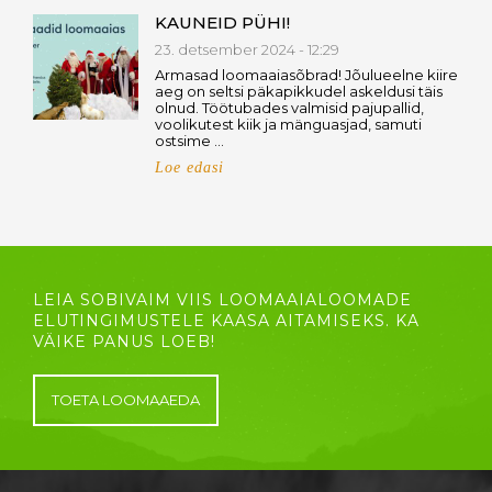
KAUNEID PÜHI!
23. detsember 2024 - 12:29
Armasad loomaaiasõbrad! Jõulueelne kiire
aeg on seltsi päkapikkudel askeldusi täis
olnud. Töötubades valmisid pajupallid,
voolikutest kiik ja mänguasjad, samuti
ostsime …
Loe edasi
LEIA SOBIVAIM VIIS LOOMAAIALOOMADE
ELUTINGIMUSTELE KAASA AITAMISEKS. KA
VÄIKE PANUS LOEB!
TOETA LOOMAAEDA