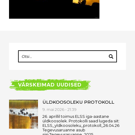
VÄRSKEIMAD UUDISED
ÜLDKOOSOLEKU PROTOKOLL
9. mai 2026 - 21:39
26. aprillil toimus ELSS iga-aastane
üldkoosolek. Protokolli saad lugeda siit:
ELSS_yldkoosoleku_protokoll_26.04.26
Tegevusaruanne asub
siin:Tegevusaruanne_2025