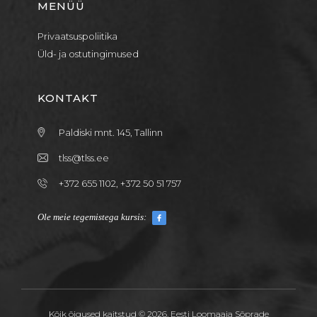
MENÜÜ
Privaatsuspoliitika
Üld- ja ostutingimused
KONTAKT
Paldiski mnt. 145, Tallinn
tlss@tlss.ee
+372 655 1102, +372 50 51 757
Ole meie tegemistega kursis:
Kõik õigused kaitstud © 2026. Eesti Loomaaia Sõprade