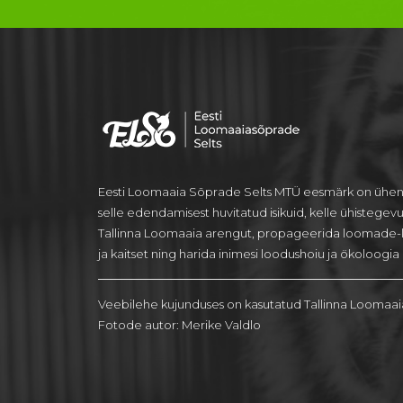
Eesti Loomaaia Sõprade Selts MTÜ eesmärk on ühen
selle edendamisest huvitatud isikuid, kelle ühistegev
Tallinna Loomaaia arengut, propageerida loomade-
ja kaitset ning harida inimesi loodushoiu ja ökoloogia a
Veebilehe kujunduses on kasutatud Tallinna Loomaai
Fotode autor: Merike Valdlo