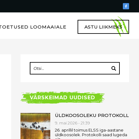
TOETUSED LOOMAAIALE
ASTU LIIKMEKS
VÄRSKEIMAD UUDISED
ÜLDKOOSOLEKU PROTOKOLL
9. mai 2026 - 21:39
26. aprillil toimus ELSS iga-aastane
üldkoosolek. Protokolli saad lugeda