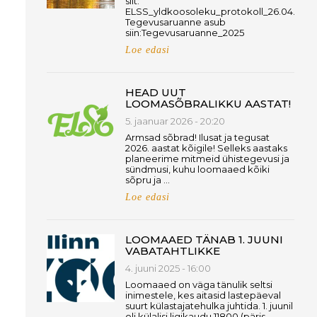
siit:
ELSS_yldkoosoleku_protokoll_26.04.26
Tegevusaruanne asub
siin:Tegevusaruanne_2025
Loe edasi
HEAD UUT
LOOMASÕBRALIKKU AASTAT!
5. jaanuar 2026 - 20:20
Armsad sõbrad! Ilusat ja tegusat
2026. aastat kõigile! Selleks aastaks
planeerime mitmeid ühistegevusi ja
sündmusi, kuhu loomaaed kõiki
sõpru ja …
Loe edasi
LOOMAAED TÄNAB 1. JUUNI
VABATAHTLIKKE
4. juuni 2025 - 16:00
Loomaaed on väga tänulik seltsi
inimestele, kes aitasid lastepäeval
suurt külastajatehulka juhtida. 1. juunil
oli külalisi ligikaudu 11800 (päris