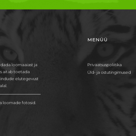
MENÜÜ
dada loomaaiast ja
Privaatsuspoliitika
us aitab toetada
Üld- ja ostutingimused
lindude elutegevust
lal.
a loomade fotosid.