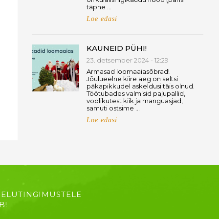
täpne …
Loe edasi
KAUNEID PÜHI!
23. detsember 2024 - 12:29
Armasad loomaaiasõbrad!
Jõulueelne kiire aeg on seltsi
päkapikkudel askeldusi täis olnud.
Töötubades valmisid pajupallid,
voolikutest kiik ja mänguasjad,
samuti ostsime …
Loe edasi
 ELUTINGIMUSTELE
B!