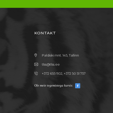
KONTAKT
Paldiski mnt. 145, Tallinn
tlss@tlss.ee
+372 655 1102, +372 50 51 757
Ole meie tegemistega kursis: