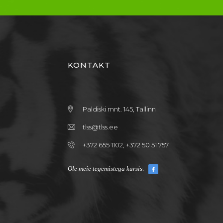
KONTAKT
Paldiski mnt. 145, Tallinn
tlss@tlss.ee
+372 655 1102, +372 50 51 757
Ole meie tegemistega kursis: