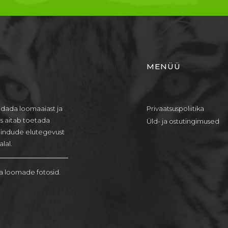
MENÜÜ
dada loomaaiast ja
Privaatsuspoliitika
us aitab toetada
Üld- ja ostutingimused
lindude elutegevust
lal.
a loomade fotosid.