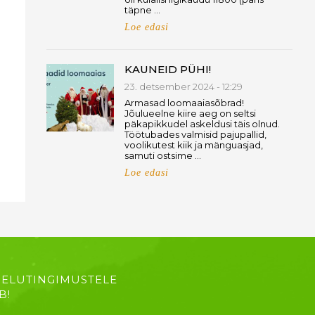
täpne …
Loe edasi
KAUNEID PÜHI!
23. detsember 2024 - 12:29
Armasad loomaaiasõbrad!
Jõulueelne kiire aeg on seltsi
päkapikkudel askeldusi täis olnud.
Töötubades valmisid pajupallid,
voolikutest kiik ja mänguasjad,
samuti ostsime …
Loe edasi
 ELUTINGIMUSTELE
B!