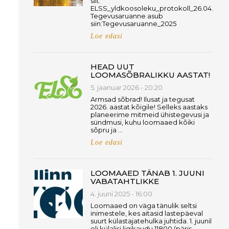
siit:
ELSS_yldkoosoleku_protokoll_26.04.26
Tegevusaruanne asub
siin:Tegevusaruanne_2025
Loe edasi
HEAD UUT
LOOMASÕBRALIKKU AASTAT!
5. jaanuar 2026 - 20:20
Armsad sõbrad! Ilusat ja tegusat
2026. aastat kõigile! Selleks aastaks
planeerime mitmeid ühistegevusi ja
sündmusi, kuhu loomaaed kõiki
sõpru ja …
Loe edasi
LOOMAAED TÄNAB 1. JUUNI
VABATAHTLIKKE
4. juuni 2025 - 16:00
Loomaaed on väga tänulik seltsi
inimestele, kes aitasid lastepäeval
suurt külastajatehulka juhtida. 1. juunil
oli külalisi ligikaudu 11800 (päris