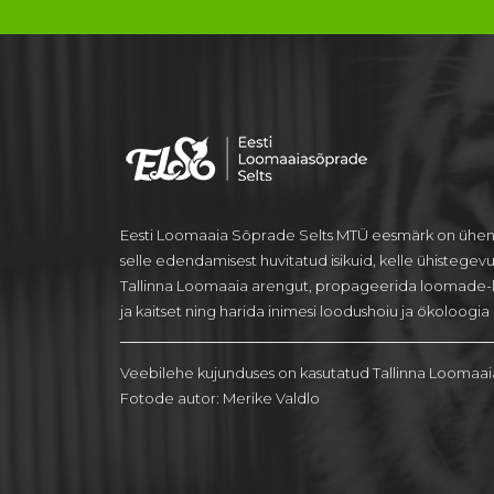
Eesti Loomaaia Sõprade Selts MTÜ eesmärk on ühen
selle edendamisest huvitatud isikuid, kelle ühistegev
Tallinna Loomaaia arengut, propageerida loomade-
ja kaitset ning harida inimesi loodushoiu ja ökoloogia a
Veebilehe kujunduses on kasutatud Tallinna Loomaai
Fotode autor: Merike Valdlo