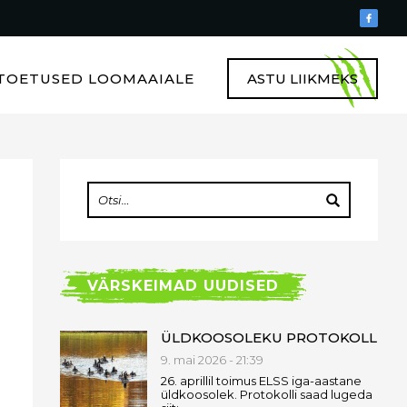
TOETUSED LOOMAAIALE
ASTU LIIKMEKS
VÄRSKEIMAD UUDISED
ÜLDKOOSOLEKU PROTOKOLL
9. mai 2026 - 21:39
26. aprillil toimus ELSS iga-aastane
üldkoosolek. Protokolli saad lugeda