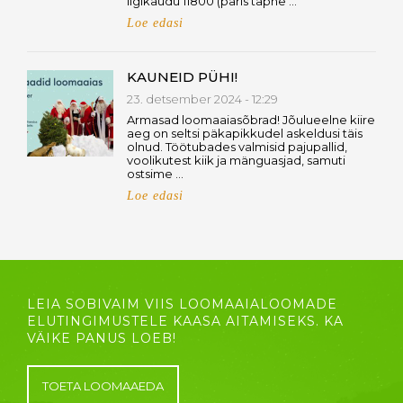
ligikaudu 11800 (päris täpne …
Loe edasi
KAUNEID PÜHI!
23. detsember 2024 - 12:29
Armasad loomaaiasõbrad! Jõulueelne kiire
aeg on seltsi päkapikkudel askeldusi täis
olnud. Töötubades valmisid pajupallid,
voolikutest kiik ja mänguasjad, samuti
ostsime …
Loe edasi
LEIA SOBIVAIM VIIS LOOMAAIALOOMADE
ELUTINGIMUSTELE KAASA AITAMISEKS. KA
VÄIKE PANUS LOEB!
TOETA LOOMAAEDA