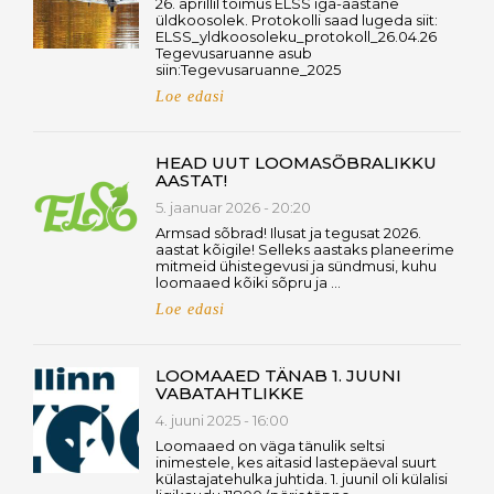
26. aprillil toimus ELSS iga-aastane
üldkoosolek. Protokolli saad lugeda siit:
ELSS_yldkoosoleku_protokoll_26.04.26
Tegevusaruanne asub
siin:Tegevusaruanne_2025
Loe edasi
HEAD UUT LOOMASÕBRALIKKU
AASTAT!
5. jaanuar 2026 - 20:20
Armsad sõbrad! Ilusat ja tegusat 2026.
aastat kõigile! Selleks aastaks planeerime
mitmeid ühistegevusi ja sündmusi, kuhu
loomaaed kõiki sõpru ja …
Loe edasi
LOOMAAED TÄNAB 1. JUUNI
VABATAHTLIKKE
4. juuni 2025 - 16:00
Loomaaed on väga tänulik seltsi
inimestele, kes aitasid lastepäeval suurt
külastajatehulka juhtida. 1. juunil oli külalisi