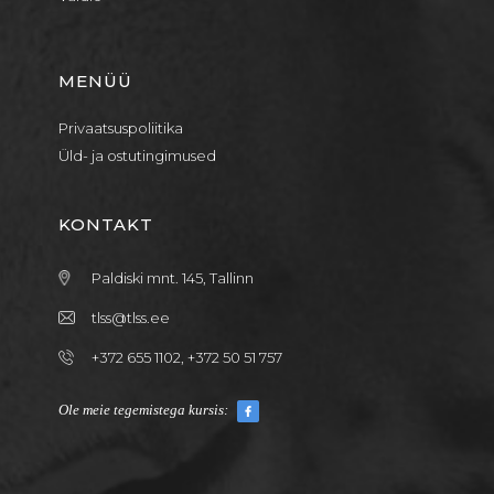
MENÜÜ
Privaatsuspoliitika
Üld- ja ostutingimused
KONTAKT
Paldiski mnt. 145, Tallinn
tlss@tlss.ee
+372 655 1102, +372 50 51 757
Ole meie tegemistega kursis: