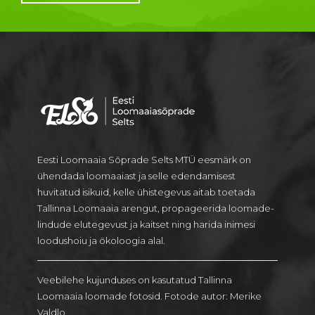
Eesti Loomaaia Sõprade Selts MTÜ eesmärk on
ühendada loomaaiast ja selle edendamisest
huvitatud isikuid, kelle ühistegevus aitab toetada
Tallinna Loomaaia arengut, propageerida loomade-
lindude elutegevust ja kaitset ning harida inimesi
loodushoiu ja ökoloogia alal.
Veebilehe kujunduses on kasutatud Tallinna
Loomaaia loomade fotosid. Fotode autor: Merike
Valdlo