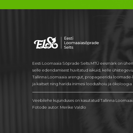
Eesti Loomaaia Sõprade Selts MTÜ eesmärk on ühen
selle edendamisest huvitatud isikuid, kelle ühistegev
Tallinna Loomaaia arengut, propageerida loomade-
ja kaitset ning harida inimesi loodushoiu ja ökoloogia a
Veebilehe kujunduses on kasutatud Tallinna Loomaai
Fotode autor: Merike Valdlo