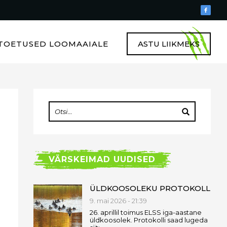
TOETUSED LOOMAAIALE
ASTU LIIKMEKS
VÄRSKEIMAD UUDISED
ÜLDKOOSOLEKU PROTOKOLL
9. mai 2026 - 21:39
26. aprillil toimus ELSS iga-aastane
üldkoosolek. Protokolli saad lugeda