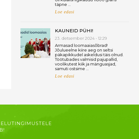
täpne …
Loe edasi
KAUNEID PÜHI!
23. detsember 2024 - 12:29
Armasad loomaaiasõbrad!
Jõulueelne kiire aeg on seltsi
päkapikkudel askeldusi täis olnud.
Töötubades valmisid pajupallid,
voolikutest kiik ja mänguasjad,
samuti ostsime …
Loe edasi
 ELUTINGIMUSTELE
B!