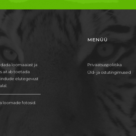
MENÜÜ
dada loomaaiast ja
Privaatsuspoliitika
us aitab toetada
Üld- ja ostutingimused
lindude elutegevust
lal.
a loomade fotosid.