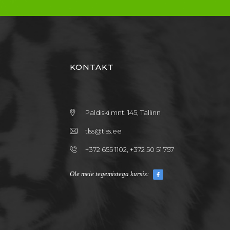
KONTAKT
Paldiski mnt. 145, Tallinn
tlss@tlss.ee
+372 655 1102, +372 50 51 757
Ole meie tegemistega kursis: