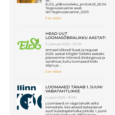
siit:
ELSS_yldkoosoleku_protokoll_26.04.26
Tegevusaruanne asub
siin:Tegevusaruanne_2025
Loe edasi
HEAD UUT
LOOMASÕBRALIKKU AASTAT!
5. jaanuar 2026 - 20:20
Armsad sõbrad! Ilusat ja tegusat
2026. aastat kõigile! Selleks aastaks
planeerime mitmeid ühistegevusi ja
sündmusi, kuhu loomaaed kõiki
sõpru ja …
Loe edasi
LOOMAAED TÄNAB 1. JUUNI
VABATAHTLIKKE
4. juuni 2025 - 16:00
Loomaaed on väga tänulik seltsi
inimestele, kes aitasid lastepäeval
suurt külastajatehulka juhtida. 1. juunil
oli külalisi ligikaudu 11800 (päris