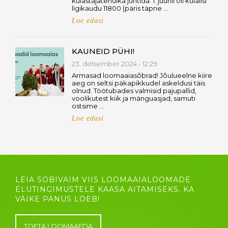
külastajatehulka juhtida. 1. juunil oli külalisi
ligikaudu 11800 (päris täpne …
Loe edasi
KAUNEID PÜHI!
23. detsember 2024 - 12:29
Armasad loomaaiasõbrad! Jõulueelne kiire
aeg on seltsi päkapikkudel askeldusi täis
olnud. Töötubades valmisid pajupallid,
voolikutest kiik ja mänguasjad, samuti
ostsime …
Loe edasi
LEIA SOBIVAIM VIIS LOOMAAIALOOMADE
ELUTINGIMUSTELE KAASA AITAMISEKS. KA
VÄIKE PANUS LOEB!
TOETA LOOMAAEDA