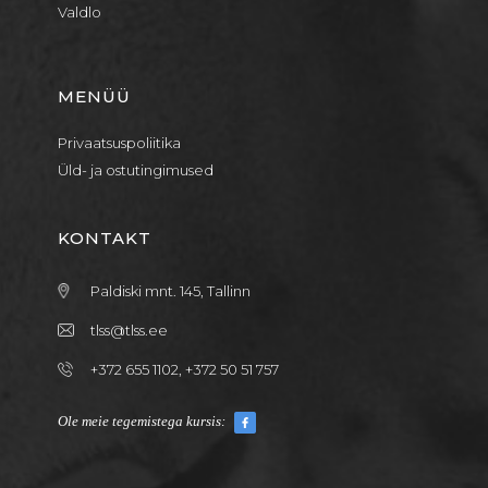
Valdlo
MENÜÜ
Privaatsuspoliitika
Üld- ja ostutingimused
KONTAKT
Paldiski mnt. 145, Tallinn
tlss@tlss.ee
+372 655 1102, +372 50 51 757
Ole meie tegemistega kursis: