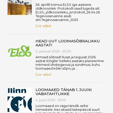
26. aprillil toimus ELSS iga-aastane
üldkoosolek. Protokolli saad lugeda siit:
ELSS_yldkoosoleku_protokoll_26.04.26
Tegevusaruanne asub
siin:Tegevusaruanne_2025
Loe edasi
HEAD UUT LOOMASÕBRALIKKU
AASTAT!
5. jaanuar 2026 - 20:20
Armsad sõbrad! Ilusat ja tegusat 2026.
aastat kõigile! Selleks aastaks planeerime
mitmeid ühistegevusi ja sündmusi, kuhu
loomaaed kõiki sõpru ja …
Loe edasi
LOOMAAED TÄNAB 1. JUUNI
VABATAHTLIKKE
4. juuni 2025 - 16:00
Loomaaed on väga tänulik seltsi
inimestele, kes aitasid lastepäeval suurt